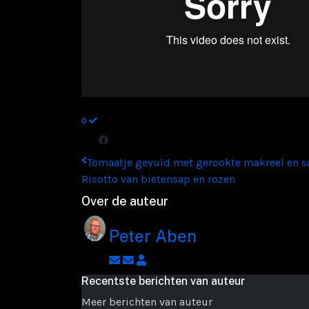
0
Tomaatje gevuld met gerookte makreel en sau
Risotto van bietensap en rozen
Over de auteur
Peter Aben
Abonneer
Afmelden
Peter
op
op
Aben
Recentste berichten van auteur
blogger
updates
Meer berichten van auteur