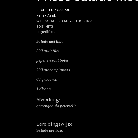
RECEPTEN KOAKPUNTJ
PETER ABEN
WOENSDAG, 23 AUGUSTUS 2023
2091 HITS
Ingrediënten:
Salade met kip:
200 grkipfilet
peper en zout boter
200 grchampignons
60 grbourcin
1 dlroom
Afwerking:
gemengde sla peterselie
Bereidingswijze:
Salade met kip: