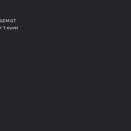
GEMIST
 't euver