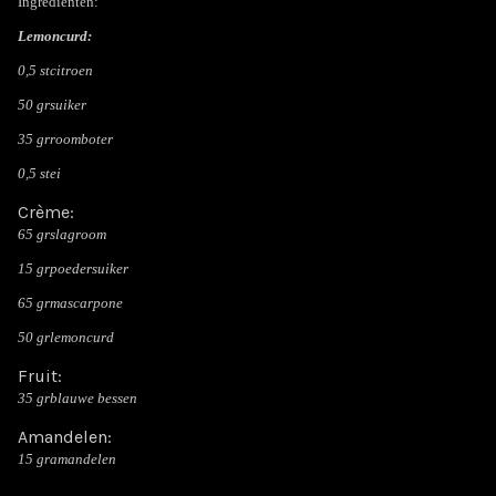
Ingrediënten:
Lemoncurd:
0,5 stcitroen
50 grsuiker
35 grroomboter
0,5 stei
Crème:
65 grslagroom
15 grpoedersuiker
65 grmascarpone
50 grlemoncurd
Fruit:
35 grblauwe bessen
Amandelen:
15 gramandelen