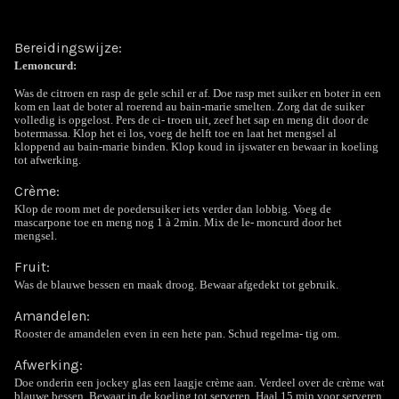
Bereidingswijze:
Lemoncurd:
Was de citroen en rasp de gele schil er af. Doe rasp met suiker en boter in een
kom en laat de boter al roerend au bain-marie smelten. Zorg dat de suiker
volledig is opgelost. Pers de ci- troen uit, zeef het sap en meng dit door de
botermassa. Klop het ei los, voeg de helft toe en laat het mengsel al
kloppend au bain-marie binden. Klop koud in ijswater en bewaar in koeling
tot afwerking.
Crème:
Klop de room met de poedersuiker iets verder dan lobbig. Voeg de
mascarpone toe en meng nog 1 à 2min. Mix de le- moncurd door het
mengsel.
Fruit:
Was de blauwe bessen en maak droog. Bewaar afgedekt tot gebruik.
Amandelen:
Rooster de amandelen even in een hete pan. Schud regelma- tig om.
Afwerking:
Doe onderin een jockey glas een laagje crème aan. Verdeel over de crème wat
blauwe bessen. Bewaar in de koeling tot serveren. Haal 15 min voor serveren