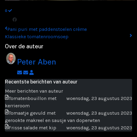
0
Pani puri met paddenstoelen crème
Klassieke tomatenroomsoep
Over de auteur
Peter Aben
Abonneer
Afmelden
Peter
op
op
Aben
Recentste berichten van auteur
blogger
updates
Meer berichten van auteur
updates
van
Tomatenbouillon met
woensdag, 23 augustus 2023
auteur
kerrieroom
Tomaatje gevuld met
woensdag, 23 augustus 2023
gerookte makreel en sausje van doperwten
Frisse salade met kip
woensdag, 23 augustus 2023