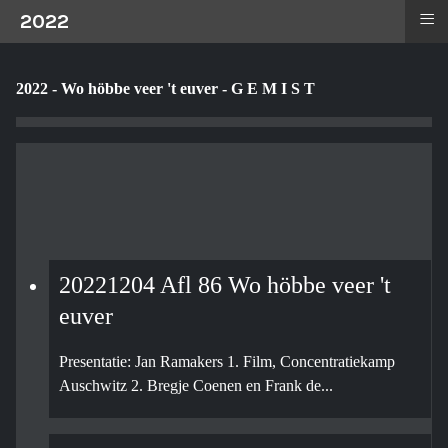
≡
2022
2022 - Wo höbbe veer 't euver - G E M I S T
20221204 Afl 86 Wo höbbe veer 't
euver
Presentatie: Jan Ramakers 1. Film, Concentratiekamp
Auschwitz 2. Bregje Coenen en Frank de...