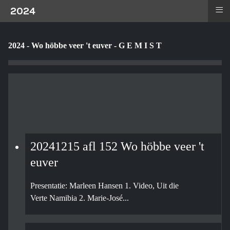
≡
2024
2024 - Wo höbbe veer 't euver - G E M I S T
20241215 afl 152 Wo höbbe veer 't
euver
Presentatie: Marleen Hansen 1. Video, Uit die
Verte Namibia 2. Marie-José...