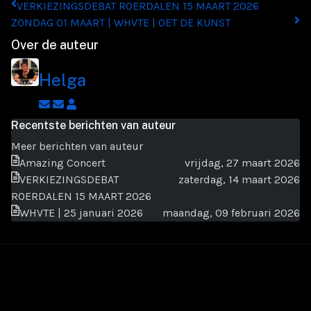
VERKIEZINGSDEBAT ROERDALEN 15 MAART 2026
ZONDAG 01 MAART | WHVTE | OET DE KUNST
Over de auteur
Helga
Abonneer
Afmelden
Helga
op
op
Recentste berichten van auteur
blogger
updates
Meer berichten van auteur
updates
van
Amazing Concert
vrijdag, 27 maart 2026
auteur
VERKIEZINGSDEBAT
zaterdag, 14 maart 2026
ROERDALEN 15 MAART 2026
WHVTE | 25 januari 2026
maandag, 09 februari 2026