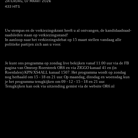
ZATERDAG, 07 MAART 2026
433 HITS
Uw stempas en de verkiezingskrant heeft u al ontvangen, de kandidaadraad-
raadsleden staan op verkiezingsstand!
In aanloop naar het verkiezingsdebat op 15 maart stellen vandaag alle
politieke partijen zich aan u voor.
Je kunt ons programma op zondag live bekijken vanaf 11.00 uur via de FB
pagina van Omroep Roerstreek OR6 en via ZIGGO kanaal 41 en (in
Roerdalen) KPN/XS4ALL kanaal 1507. Het programma wordt op zondag
nog herhaald om 15 - 18 en 21 uur. Op maandag, dinsdag en woensdag kun
je het programma terugkijken om 09 - 12 - 15 - 18 en 21 uur.
Terugkijken kan ook via uitzending gemist via de website OR6.nl