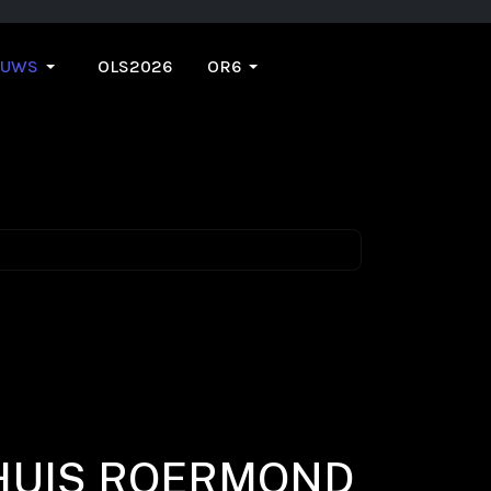
EUWS
OLS2026
OR6
 HUIS ROERMOND