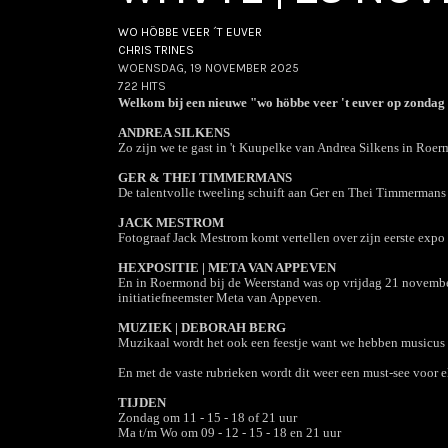
WO HÖBBE VEER ´T EUVER
CHRIS TRINES
WOENSDAG, 19 NOVEMBER 2025
722 HITS
Welkom bij een nieuwe "wo höbbe veer 't euver op zondag
ANDREA SILKENS
Zo zijn we te gast in 't Kuupelke van Andrea Silkens in Roerm
GER & THEI TIMMERMANS
De talentvolle tweeling schuift aan Ger en Thei Timmermans
JACK MESTROM
Fotograaf Jack Mestrom komt vertellen over zijn eerste expo
HEXPOSITIE | META VAN APPEVEN
En in Roermond bij de Weerstand was op vrijdag 21 novembe
initiatiefneemster Meta van Appeven.
MUZIEK | DEBORAH BERG
Muzikaal wordt het ook een feestje want we hebben musicus D
En met de vaste rubrieken wordt dit weer een must-see voor e
TIJDEN
Zondag om 11 - 15 - 18 of 21 uur
Ma t/m Wo om 09 - 12 - 15 - 18 en 21 uur