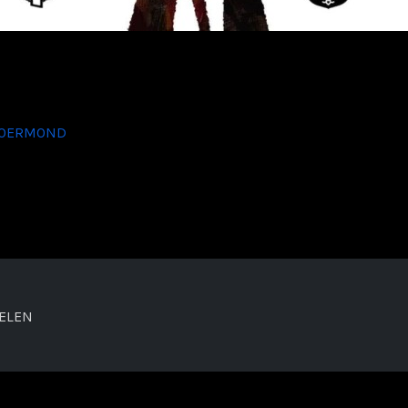
 ROERMOND
VELEN