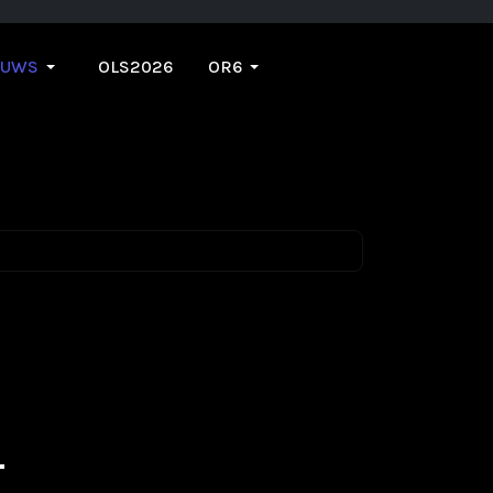
EUWS
OLS2026
OR6
T