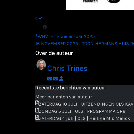
0
WHVTE | 7 december 2025
16 NOVEMBER 2025 | TOON HERMANS HUIS
Over de auteur
Chris Trines
Abonneer
Afmelden
Chris
op
op
Trines
Recentste berichten van auteur
blogger
updates
Meer berichten van auteur
updates
van
ZATERDAG 10 JULI | UITZENDINGEN OLS KA
auteur
ZONDAG 5 JULI | OLS | PROGRAMMA OR6
ZATERDAG 4 juli | OLS | Heilige Mis Melick