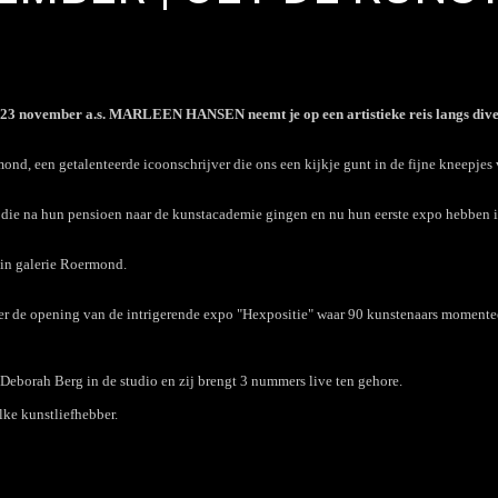
 23 november a.s. MARLEEN HANSEN neemt je op een artistieke reis langs diver
ond, een getalenteerde icoonschrijver die ons een kijkje gunt in de fijne kneepjes 
 die na hun pensioen naar de kunstacademie gingen en nu hun eerste expo hebben i
 in galerie Roermond.
r de opening van de intrigerende expo "Hexpositie" waar 90 kunstenaars momente
eborah Berg in de studio en zij brengt 3 nummers live ten gehore.
lke kunstliefhebber.