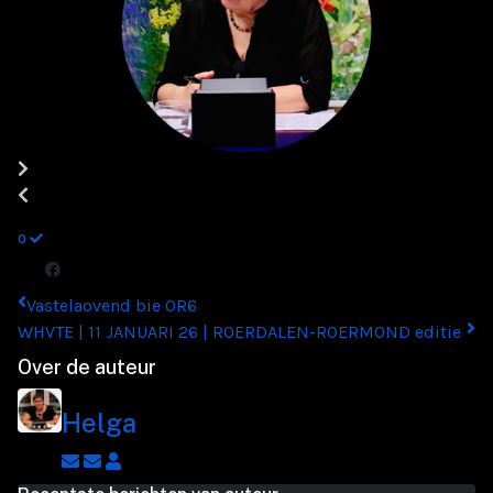
0
Vastelaovend bie OR6
WHVTE | 11 JANUARI 26 | ROERDALEN-ROERMOND editie
Over de auteur
Helga
Abonneer
Afmelden
Helga
op
op