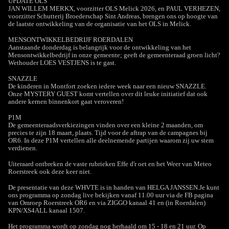
UPDATE OLS
JAN WILLEM MERKX, voorzitter OLS Melick 2026, en PAUL VERHEZEN,
voorzitter Schutterij Broederschap Sint Andreas, brengen ons op hoogte van
de laatste ontwikkeling van de organisatie van het OLS in Melick.
MENSONTWIKKELBEDRIJF ROERDALEN
Aanstaande donderdag is belangrijk voor de ontwikkeling van het
Mensontwikkelbedrijf in onze gemeente; geeft de gemeenteraad groen licht?
Wethouder LOES VESTJENS is te gast.
SNAZZLE
De kinderen in Montfort zoeken iedere week naar een nieuw SNAZZLE.
Onze MYSTERY GUEST komt vertellen over dit leuke initiatief dat ook
andere kernen binnenkort gaat veroveren!
P1M
De gemeenteraadsverkiezingen vinden over een kleine 2 maanden, om
precies te zijn 18 maart, plaats. Tijd voor de aftrap van de campagnes bij
OR6. In deze P1M vertellen alle deelnemende partijen waarom zij uw stem
verdienen.
Uiteraard ontbreken de vaste rubrieken Effe d'r oet en het Weer van Meteo
Roerstreek ook deze keer niet.
De presentatie van deze WHVTE is in handen van HELGA JANSSEN.Je kunt
ons programma op zondag live bekijken vanaf 11.00 uur via de FB pagina
van Omroep Roerstreek OR6 en via ZIGGO kanaal 41 en (in Roerdalen)
KPN/XS4ALL kanaal 1507.
Het programma wordt op zondag nog herhaald om 15 - 18 en 21 uur. Op