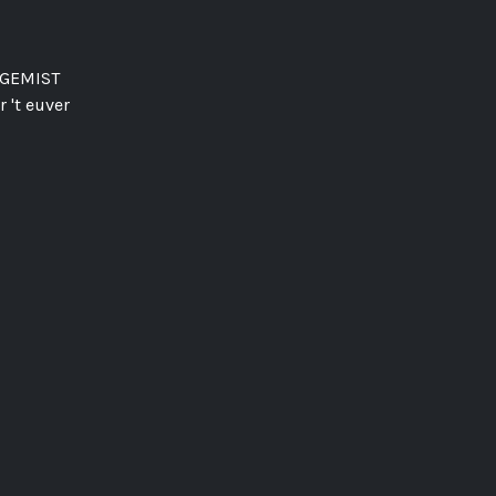
GEMIST
 't euver