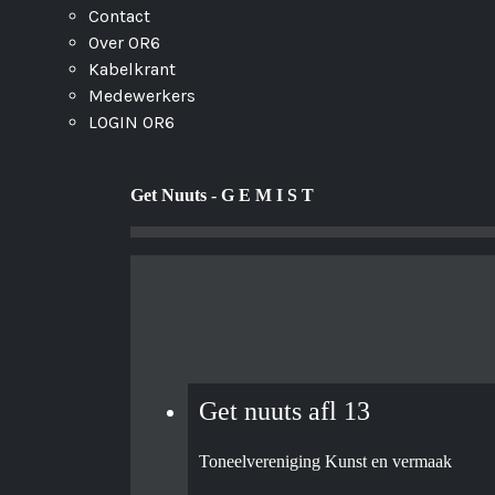
Contact
Over OR6
Kabelkrant
Medewerkers
LOGIN OR6
Get Nuuts - G E M I S T
Get nuuts afl 13
Toneelvereniging Kunst en vermaak