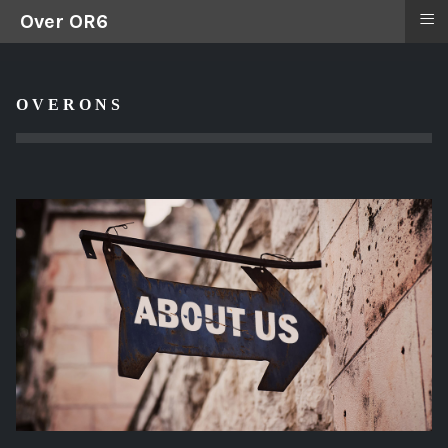
≡
Over OR6
O V E R O N S