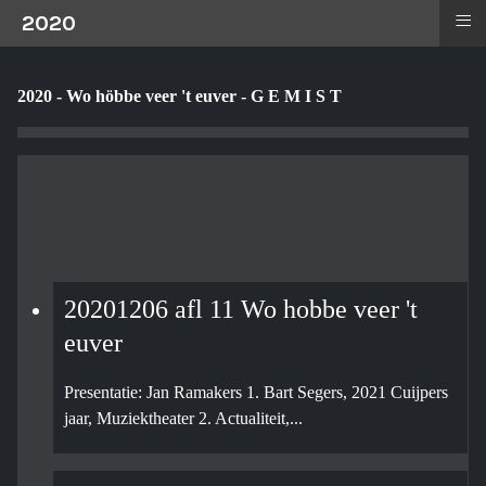
≡
2020
2020 - Wo höbbe veer 't euver - G E M I S T
20201206 afl 11 Wo hobbe veer 't
euver
Presentatie: Jan Ramakers 1. Bart Segers, 2021 Cuijpers
jaar, Muziektheater 2. Actualiteit,...