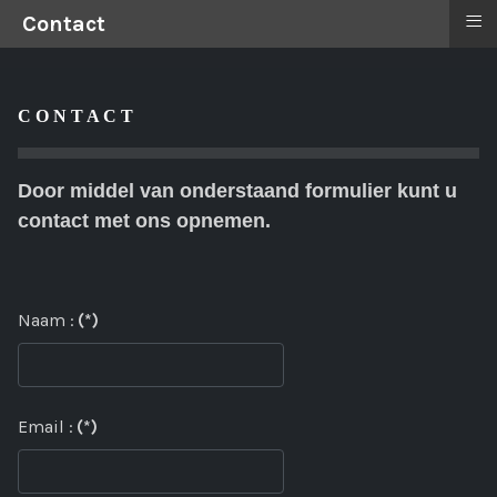
≡
Contact
C O N T A C T
Door middel van onderstaand formulier kunt u
contact met ons opnemen.
Naam :
(*)
Email :
(*)